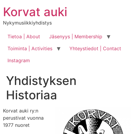
Skip
Korvat auki
to
content
Nykymusiikkiyhdistys
Tietoa | About
Jäsenyys | Membership
Toiminta | Activities
Yhteystiedot | Contact
Instagram
Yhdistyksen
Historiaa
Korvat auki ry:n
perustivat vuonna
1977 nuoret