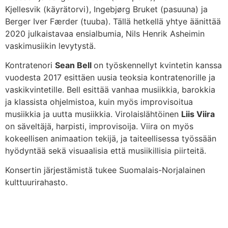
Kjellesvik (käyrätorvi), Ingebjørg Bruket (pasuuna) ja
Berger Iver Færder (tuuba). Tällä hetkellä yhtye äänittää
2020 julkaistavaa ensialbumia, Nils Henrik Asheimin
vaskimusiikin levytystä.
Kontratenori
Sean Bell
on työskennellyt kvintetin kanssa
vuodesta 2017 esittäen uusia teoksia kontratenorille ja
vaskikvintetille. Bell esittää vanhaa musiikkia, barokkia
ja klassista ohjelmistoa, kuin myös improvisoitua
musiikkia ja uutta musiikkia. Virolaislähtöinen
Liis Viira
on säveltäjä, harpisti, improvisoija. Viira on myös
kokeellisen animaation tekijä, ja taiteellisessa työssään
hyödyntää sekä visuaalisia että musiikillisia piirteitä.
Konsertin järjestämistä tukee Suomalais-Norjalainen
kulttuurirahasto.