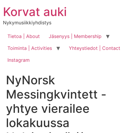
Skip
Korvat auki
to
content
Nykymusiikkiyhdistys
Tietoa | About
Jäsenyys | Membership
Toiminta | Activities
Yhteystiedot | Contact
Instagram
NyNorsk
Messingkvintett -
yhtye vierailee
lokakuussa