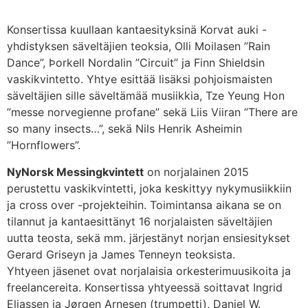
Konsertissa kuullaan kantaesityksinä Korvat auki -
yhdistyksen säveltäjien teoksia, Olli Moilasen ”Rain
Dance”, Þorkell Nordalin ”Circuit” ja Finn Shieldsin
vaskikvintetto. Yhtye esittää lisäksi pohjoismaisten
säveltäjien sille säveltämää musiikkia, Tze Yeung Hon
”messe norvegienne profane” sekä Liis Viiran ”There are
so many insects…”, sekä Nils Henrik Asheimin
”Hornflowers”.
NyNorsk Messingkvintett
on norjalainen 2015
perustettu vaskikvintetti, joka keskittyy nykymusiikkiin
ja cross over -projekteihin. Toimintansa aikana se on
tilannut ja kantaesittänyt 16 norjalaisten säveltäjien
uutta teosta, sekä mm. järjestänyt norjan ensiesitykset
Gerard Griseyn ja James Tenneyn teoksista.
Yhtyeen jäsenet ovat norjalaisia orkesterimuusikoita ja
freelancereita. Konsertissa yhtyeessä soittavat Ingrid
Eliassen ja Jørgen Arnesen (trumpetti), Daniel W.